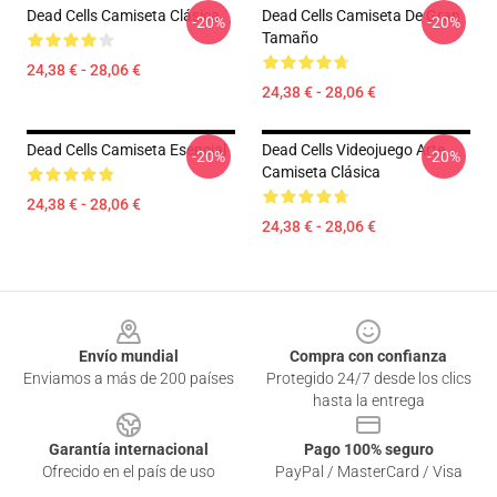
Dead Cells Camiseta Clásica
Dead Cells Camiseta De Gran
-20%
-20%
Tamaño
24,38 € - 28,06 €
24,38 € - 28,06 €
Dead Cells Camiseta Esencial
Dead Cells Videojuego Arte
-20%
-20%
Camiseta Clásica
24,38 € - 28,06 €
24,38 € - 28,06 €
Footer
Envío mundial
Compra con confianza
Enviamos a más de 200 países
Protegido 24/7 desde los clics
hasta la entrega
Garantía internacional
Pago 100% seguro
Ofrecido en el país de uso
PayPal / MasterCard / Visa