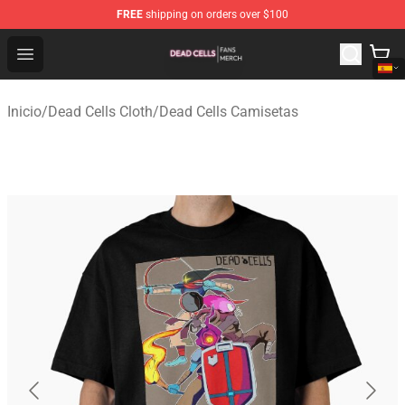
FREE
shipping on orders over $100
Dead Cells Shop - Official Dead Cells Merchandise Store
Open menu
Inicio
/
Dead Cells Cloth
/
Dead Cells Camisetas