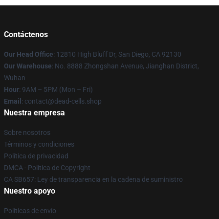
Contáctenos
Our Head Office
: 12810 High Bluff Dr, San Diego, CA 92130
Our Warehouse
: No. 8888 Zhongshan Avenue, Jianghan District,
Wuhan
Hour
: 9AM – 5PM (Mon – Fri)
Email
: contact@dead-cells.shop
Nuestra empresa
Sobre nosotros
Términos y condiciones
Política de privacidad
DMCA - Política de Copyright
CA SB657: Ley de transparencia en la cadena de suministro
Nuestro apoyo
Políticas de envío