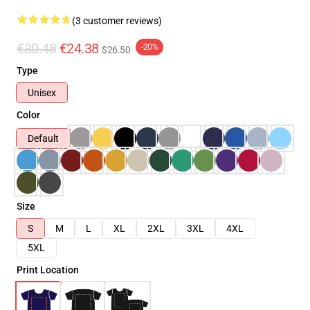
(3 customer reviews)
€30.48
€24.38
-20%
$26.50
Type
Unisex
Color
Default
Size
S
M
L
XL
2XL
3XL
4XL
5XL
Print Location