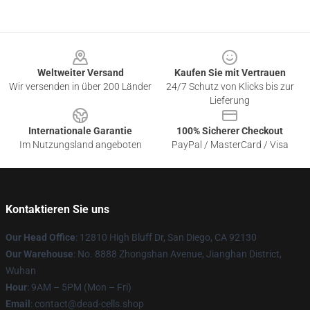
Footer
Weltweiter Versand
Kaufen Sie mit Vertrauen
Wir versenden in über 200 Länder
24/7 Schutz von Klicks bis zur
Lieferung
Internationale Garantie
100% Sicherer Checkout
Im Nutzungsland angeboten
PayPal / MasterCard / Visa
Kontaktieren Sie uns
Our Head Office
: 12810 High Bluff Dr, San Diego, CA 92130
Our Warehouse
: No. 8888 Zhongshan Avenue, Jianghan District,
Wuhan
Hour
: 9AM – 5PM (Mon – Fri)
Email
: contact@dead-cells.shop