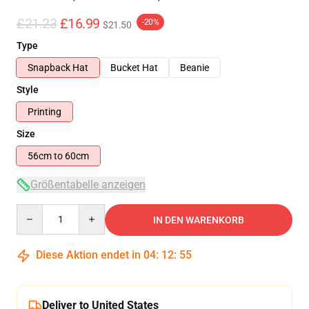
£21.23
£16.99
-20%
$21.50
Type
Snapback Hat
Bucket Hat
Beanie
Style
Printing
Size
56cm to 60cm
Größentabelle anzeigen
Quantity
IN DEN WARENKORB
Diese Aktion endet in
04
:
12
:
54
Deliver to United States