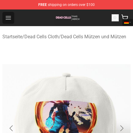
FREE
shipping on orders over $100
Dead Cells Shop - Official Dead Cells Merchandise Store
Open menu
Startseite
/
Dead Cells Cloth
/
Dead Cells Mützen und Mützen