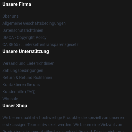
Unsere Firma
Über uns
Allgemeine Geschäftsbedingungen
Datenschutzrichtlinien
DMCA - Copyright Policy
CA SB657: Lieferkettentransparenzgesetz
Unsere Unterstützung
Versand und Lieferrichtlinien
Zahlungsbedingungen
Return & Refund Richtlinien
Kontaktieren Sie uns
Kundenhilfe (FAQ)
Whosale
Unser Shop
Wir bieten qualitativ hochwertige Produkte, die speziell von unserem
erstklassigen Team entwickelt werden. Wir bieten eine Vielzahl von
Produkten, die sowohl stilvoll als auch schön sind. Dies ist nicht nur,