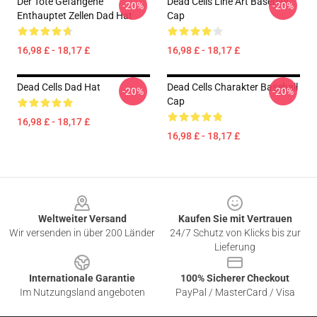
Der Tote Gefangene
Dead Cells Line Art Baseball
-20%
-20%
Enthauptet Zellen Dad Hat
Cap
16,98 £ - 18,17 £
16,98 £ - 18,17 £
Dead Cells Dad Hat
Dead Cells Charakter Baseball
-20%
-20%
Cap
16,98 £ - 18,17 £
16,98 £ - 18,17 £
Footer
Weltweiter Versand
Kaufen Sie mit Vertrauen
Wir versenden in über 200 Länder
24/7 Schutz von Klicks bis zur
Lieferung
Internationale Garantie
100% Sicherer Checkout
Im Nutzungsland angeboten
PayPal / MasterCard / Visa