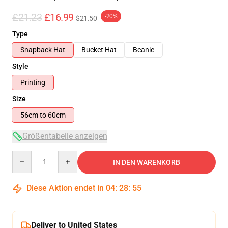
£21.23
£16.99
-20%
$21.50
Type
Snapback Hat
Bucket Hat
Beanie
Style
Printing
Size
56cm to 60cm
Größentabelle anzeigen
Quantity
IN DEN WARENKORB
Diese Aktion endet in
04
:
28
:
54
Deliver to United States