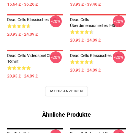
15,64 £ - 36,26 £
33,93 £ - 39,46 £
Dead Cells Klassisches T-Shirt
Dead Cells
-20%
-20%
Überdimensioniertes T-Shirt
20,93 £ - 24,09 £
20,93 £ - 24,09 £
Dead Cells Videospiel Classic
Dead Cells Klassisches T-Shirt
-20%
-20%
T-Shirt
20,93 £ - 24,09 £
20,93 £ - 24,09 £
MEHR ANZEIGEN
Ähnliche Produkte