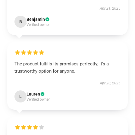
Apr 21, 2025
Benjamin
B
Verified owner
The product fulfills its promises perfectly; it's a
trustworthy option for anyone.
Apr 20, 2025
Lauren
L
Verified owner