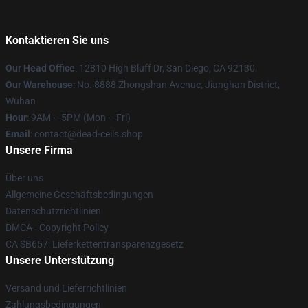
Kontaktieren Sie uns
Our Head Office
: 12810 High Bluff Dr, San Diego, CA 92130
Our Warehouse
: No. 8888 Zhongshan Avenue, Jianghan District,
Wuhan
Hour
: 9AM – 5PM (Mon – Fri)
Email
: contact@dead-cells.shop
Unsere Firma
Über uns
Allgemeine Geschäftsbedingungen
Datenschutzrichtlinien
DMCA - Copyright Policy
CA SB657: Lieferkettentransparenzgesetz
Unsere Unterstützung
Versand und Lieferrichtlinien
Zahlungsbedingungen