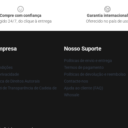
Compre com confiança
Garantia internacional
gido 24/7, do clique à entrega
Oferecido no país de us
mpresa
Nosso Suporte
Políticas de envio e entrega
ndições
Termos de pagamento
privacidade
Políticas de devolução e reembolso
ca de Direitos Autorais
Contacte-nos
i de Transparência de Cadeia de
Ajuda ao cliente (FAQ)
Whosale