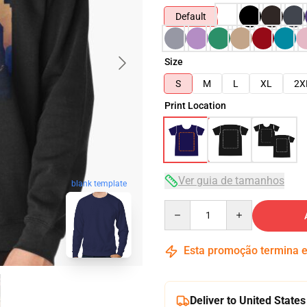
Default
Size
S
M
L
XL
2X
Print Location
Ver guia de tamanhos
blank template
Quantity
Esta promoção termina
Deliver to United States