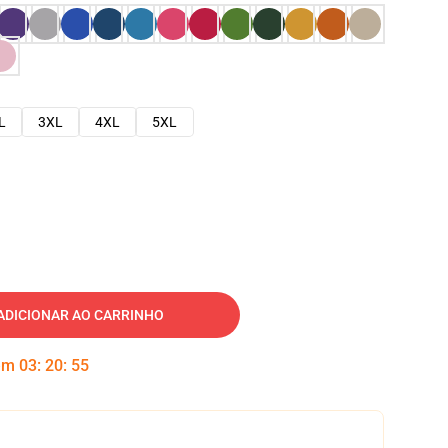
L
3XL
4XL
5XL
ADICIONAR AO CARRINHO
 em
03
:
20
:
54