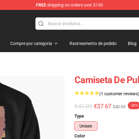
FREE
shipping on orders over $100
re
Compre por categoria
Rastreamento de pedido
Blog
Camiseta De Pu
(1 customer reviews
€47.09
€37.67
-20%
$40.95
Type
Unisex
Color