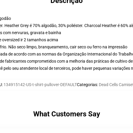
Descrição
lgodão
er. Heather Grey é 70% algodão, 30% poliéster. Charcoal Heather é 60% a
s com nervuras, gravata e bainha
e oversized ir 2 tamanhos acima
frio. Não seco limpo, branqueamento, cair seco ou ferro na impressão
aliada de acordo com as normas da Organização Internacional do Trabalh
de fabricantes comprometidos com a melhoria das práticas de cultivo de
ê pelo seu atendente local de terceiros, pode haver pequenas variações 
U
:
134915142-US-t-shirt-pullover-DEFAULT
Categorias
:
Dead Cells Camise
What Customers Say