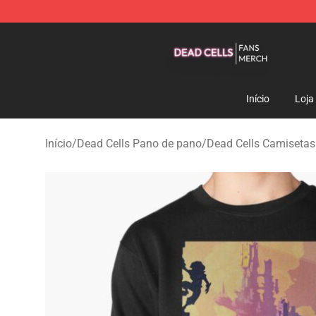
Dead Cells Shop - Official Dead Cells Merchandise Sto
Início
Loja
Início
/
Dead Cells Pano de pano
/
Dead Cells Camisetas