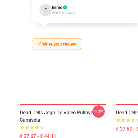
Esme
E
Verified owner
Write your review
-20%
Dead Cells Jogo De Vídeo Pullover
Dead Cell
Camiseta
€ 37,67 - 
€ 37,67 - € 44,11