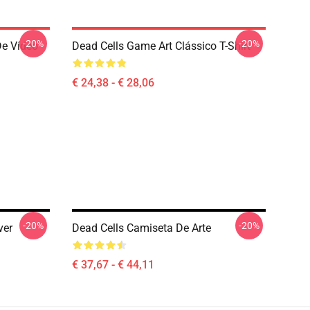
-20%
-20%
De Vídeo
Dead Cells Game Art Clássico T-Shirt
€ 24,38 - € 28,06
-20%
-20%
ver
Dead Cells Camiseta De Arte
€ 37,67 - € 44,11