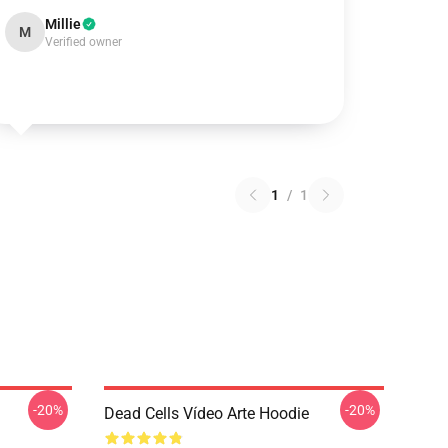
Millie
M
Verified owner
1
/
1
-20%
-20%
Dead Cells Vídeo Arte Hoodie