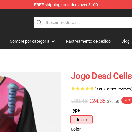
FREE
shipping on orders over $100
re
Compre por categoria
Rastreamento de pedido
Blog
Jogo Dead Cells
(3 customer reviews
€30.48
€24.38
-20%
$26.50
Type
Unisex
Color