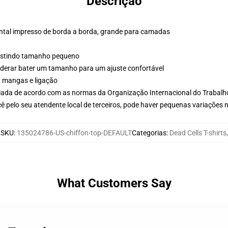
Descrição
ontal impresso de borda a borda, grande para camadas
vestindo tamanho pequeno
derar bater um tamanho para um ajuste confortável
o, mangas e ligação
aliada de acordo com as normas da Organização Internacional do Trabalh
ê pelo seu atendente local de terceiros, pode haver pequenas variações 
SKU
:
135024786-US-chiffon-top-DEFAULT
Categorias
:
Dead Cells T-shirts
,
What Customers Say