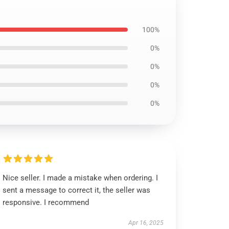
100%
0%
0%
0%
0%
Nice seller. I made a mistake when ordering. I
sent a message to correct it, the seller was
responsive. I recommend
Apr 16, 2025