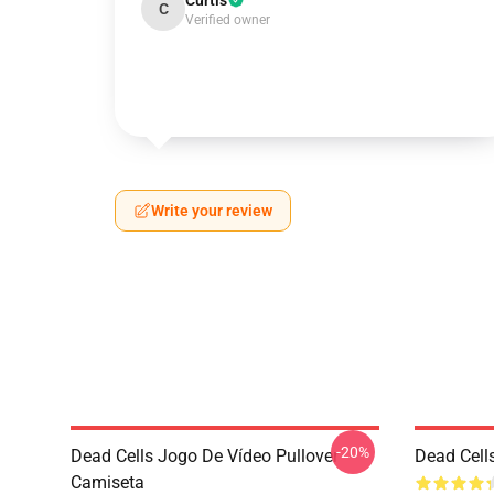
Curtis
C
Verified owner
Write your review
-20%
Dead Cells Jogo De Vídeo Pullover
Dead Cell
Camiseta