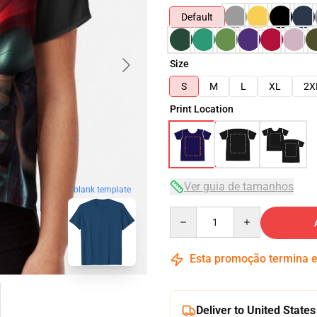
Default
Size
S
M
L
XL
2X
Print Location
Ver guia de tamanhos
blank template
Quantity
Esta promoção termina
Deliver to United States