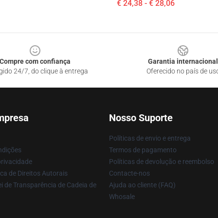
€ 24,38 - € 28,06
Compre com confiança
Garantia internacional
gido 24/7, do clique à entrega
Oferecido no país de us
mpresa
Nosso Suporte
Políticas de envio e entrega
ndições
Termos de pagamento
privacidade
Políticas de devolução e reembolso
ca de Direitos Autorais
Contacte-nos
i de Transparência de Cadeia de
Ajuda ao cliente (FAQ)
Whosale