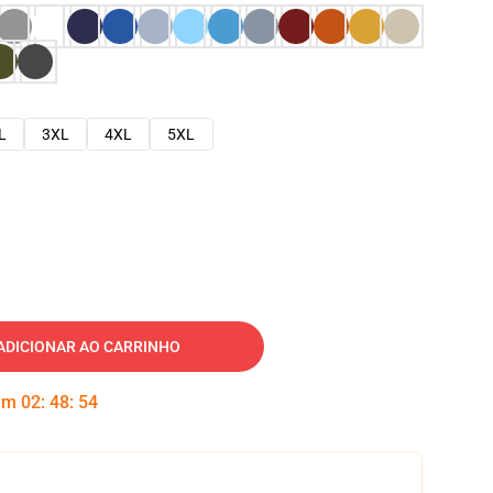
L
3XL
4XL
5XL
ADICIONAR AO CARRINHO
 em
02
:
48
:
53