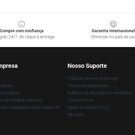
Compre com confiança
Garantia internacional
gido 24/7, do clique à entrega
Oferecido no país de us
mpresa
Nosso Suporte
Políticas de envio e entrega
ndições
Termos de pagamento
privacidade
Políticas de devolução e reembolso
ca de Direitos Autorais
Contacte-nos
i de Transparência de Cadeia de
Ajuda ao cliente (FAQ)
Whosale