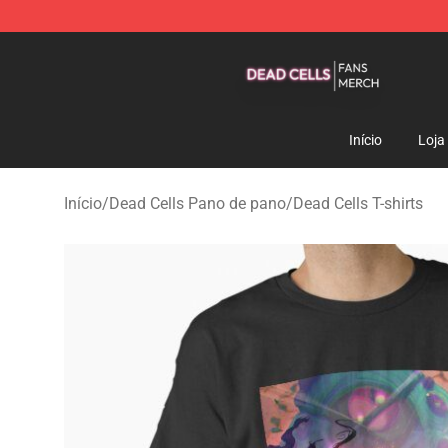
Dead Cells Shop - Official Dead Cells Merchandise Sto
Início
Loja
Início
/
Dead Cells Pano de pano
/
Dead Cells T-shirts