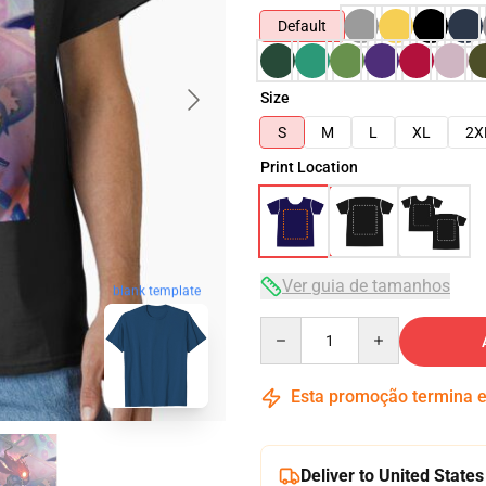
Default
Size
S
M
L
XL
2X
Print Location
Ver guia de tamanhos
blank template
Quantity
Esta promoção termina
Deliver to United States