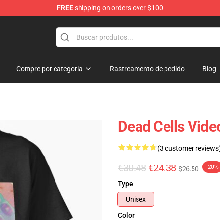
FREE
shipping on orders over $100
re
Compre por categoria
Rastreamento de pedido
Blog
Dead Cells Vide
(3 customer reviews
€30.48
€24.38
-20%
$26.50
Type
Unisex
Color