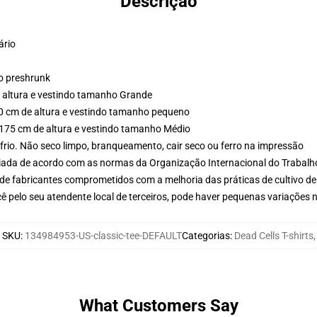
Descrição
ário
o preshrunk
 altura e vestindo tamanho Grande
60 cm de altura e vestindo tamanho pequeno
 175 cm de altura e vestindo tamanho Médio
frio. Não seco limpo, branqueamento, cair seco ou ferro na impressão
aliada de acordo com as normas da Organização Internacional do Trabalh
de fabricantes comprometidos com a melhoria das práticas de cultivo de
ê pelo seu atendente local de terceiros, pode haver pequenas variações 
SKU
:
134984953-US-classic-tee-DEFAULT
Categorias
:
Dead Cells T-shirts
,
What Customers Say