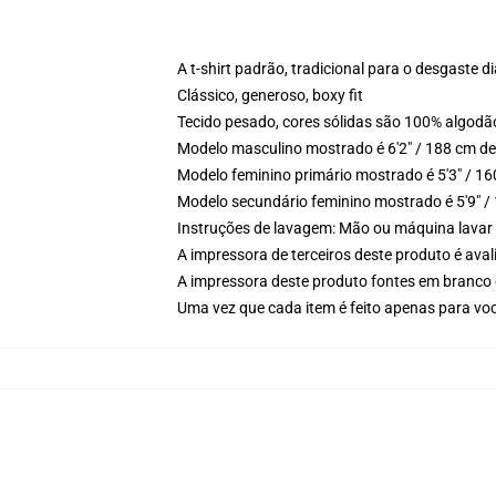
A t-shirt padrão, tradicional para o desgaste di
Clássico, generoso, boxy fit
Tecido pesado, cores sólidas são 100% algodã
Modelo masculino mostrado é 6'2" / 188 cm de
Modelo feminino primário mostrado é 5'3" / 1
Modelo secundário feminino mostrado é 5'9" /
Instruções de lavagem: Mão ou máquina lavar 
A impressora de terceiros deste produto é av
A impressora deste produto fontes em branco 
Uma vez que cada item é feito apenas para voc