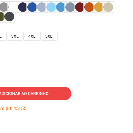
L
3XL
4XL
5XL
ADICIONAR AO CARRINHO
 em
00
:
45
:
54