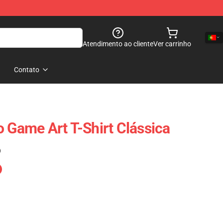
Atendimento ao cliente
Ver carrinho
Contato
o Game Art T-Shirt Clássica
)