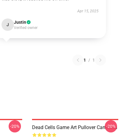
Apr 15, 2025
Justin
J
Verified owner
1
/
1
-20%
-20%
Dead Cells Game Art Pullover Camiseta