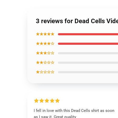
3 reviews for Dead Cells Vid
★★★★★
★★★★☆
★★★☆☆
★★☆☆☆
★☆☆☆☆
I fell in love with this Dead Cells shirt as soon
as I saw it. Great quality