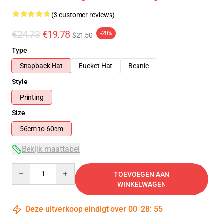
(3 customer reviews)
€24.73
€19.78
-20%
$21.50
Type
Snapback Hat
Bucket Hat
Beanie
Style
Printing
Size
56cm to 60cm
Bekijk maattabel
Quantity
TOEVOEGEN AAN
WINKELWAGEN
Deze uitverkoop eindigt over
00
:
28
:
54