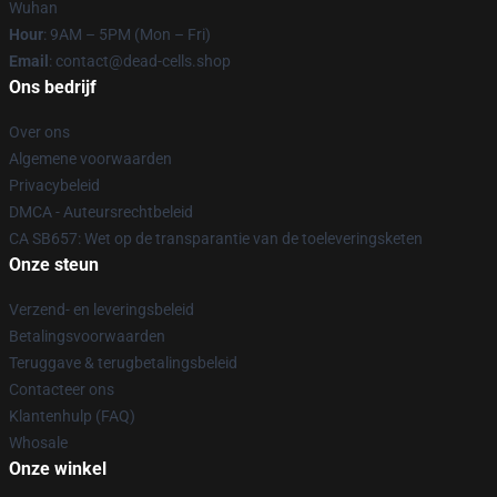
Wuhan
Hour
: 9AM – 5PM (Mon – Fri)
Email
: contact@dead-cells.shop
Ons bedrijf
Over ons
Algemene voorwaarden
Privacybeleid
DMCA - Auteursrechtbeleid
CA SB657: Wet op de transparantie van de toeleveringsketen
Onze steun
Verzend- en leveringsbeleid
Betalingsvoorwaarden
Teruggave & terugbetalingsbeleid
Contacteer ons
Klantenhulp (FAQ)
Whosale
Onze winkel