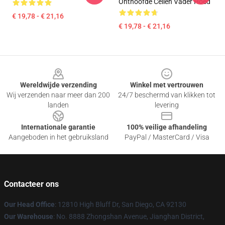
Onthoofde Cellen Vader Hoed
€ 19,78 - € 21,16
€ 19,78 - € 21,16
Footer
Wereldwijde verzending
Winkel met vertrouwen
Wij verzenden naar meer dan 200
24/7 beschermd van klikken tot
landen
levering
Internationale garantie
100% veilige afhandeling
Aangeboden in het gebruiksland
PayPal / MasterCard / Visa
Contacteer ons
Our Head Office
: 12810 High Bluff Dr, San Diego, CA 92130
Our Warehouse
: No. 8888 Zhongshan Avenue, Jianghan District,