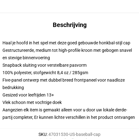
Beschrijving
Haal je hoofd in het spel met deze goed gebouwde honkbal-stijl cap
Gestructureerde, medium tot high-profile kroon met gebogen snavel
en stevige binnenvoering
Snapback sluiting voor verstelbare pasvorm
100% polyester, stofgewicht 8,4 oz / 285gsm
Five-panel ontwerp met dubbel breed frontpaneel voor naadloze
bedrukking
Gesized voor leeftijden 13+
Vlek schoon met vochtige doek
Aangezien elk item is gemaakt alleen voor u door uw lokale derde-
partij completer, Er kunnen lichte verschillen in het product ontvangen
SKU
:
47031530-US-baseball-cap