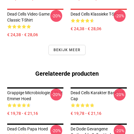
Dead Cells Video Game
Dead Cells Klassieke T-Shirt
-20%
-20%
Classic T-Shirt
€ 24,38 - € 28,06
€ 24,38 - € 28,06
BEKIJK MEER
Gerelateerde producten
Grappige Microbiologie T Shirt
Dead Cells Karakter Baseball
-20%
-20%
Emmer Hoed
Cap
€ 19,78 - € 21,16
€ 19,78 - € 21,16
Dead Cells Papa Hoed
De Dode Gevangene
-20%
-20%