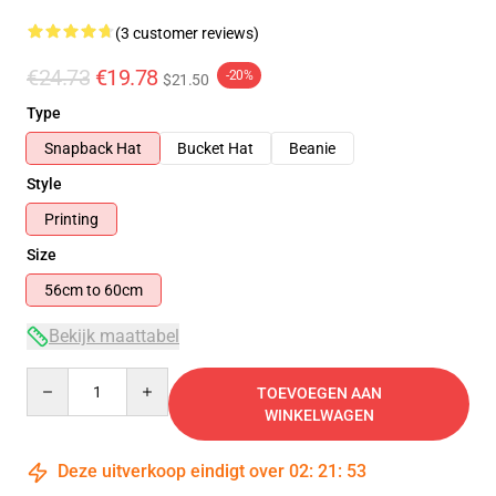
(3 customer reviews)
€24.73
€19.78
-20%
$21.50
Type
Snapback Hat
Bucket Hat
Beanie
Style
Printing
Size
56cm to 60cm
Bekijk maattabel
Quantity
TOEVOEGEN AAN
WINKELWAGEN
Deze uitverkoop eindigt over
02
:
21
:
53