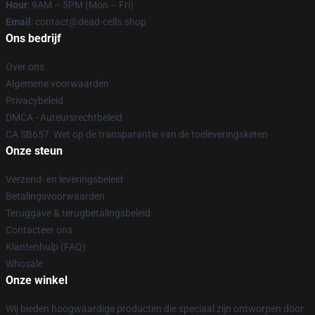
Hour
: 9AM – 5PM (Mon – Fri)
Email
: contact@dead-cells.shop
Ons bedrijf
Over ons
Algemene voorwaarden
Privacybeleid
DMCA - Auteursrechtbeleid
CA SB657: Wet op de transparantie van de toeleveringsketen
Onze steun
Verzend- en leveringsbeleid
Betalingsvoorwaarden
Teruggave & terugbetalingsbeleid
Contacteer ons
Klantenhulp (FAQ)
Whosale
Onze winkel
Wij bieden hoogwaardige producten die speciaal zijn ontworpen door