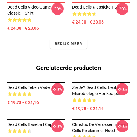
Dead Cells Video Game
Dead Cells Klassieke T-Shirt
-20%
-20%
Classic T-Shirt
€ 24,38 - € 28,06
€ 24,38 - € 28,06
BEKIJK MEER
Gerelateerde producten
Dead Cells Teken Vader Hoed
Zie Je? Dead Cells. Leuke
-20%
-20%
Microbiologie Honkbalpet
€ 19,78 - € 21,16
€ 19,78 - € 21,16
Dead Cells Baseball Cap
Christus De Verlosser In Dead
-20%
-20%
Cells Pixelemmer Hoed