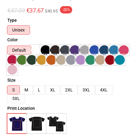
€47.09
€37.67
-20%
$40.95
Type
Unisex
Color
Default
Size
S
M
L
XL
2XL
3XL
4XL
5XL
Print Location