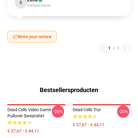
Esme
E
Verified owner
Write your review
1
/
1
Bestsellersproducten
Dead Cells Video Game
Dead Cells Trui
-20%
-20%
Pullover Sweatshirt
€ 37,67 - € 44,11
€ 37,67 - € 44,11