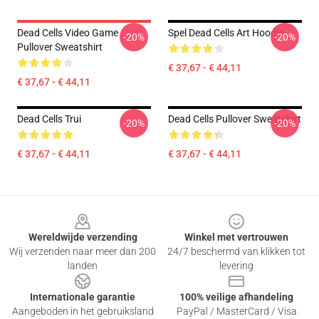
Dead Cells Video Game
Spel Dead Cells Art Hoodie
-20%
-20%
Pullover Sweatshirt
€ 37,67 - € 44,11
€ 37,67 - € 44,11
Dead Cells Trui
Dead Cells Pullover Sweatshirt
-20%
-20%
€ 37,67 - € 44,11
€ 37,67 - € 44,11
Footer
Wereldwijde verzending
Winkel met vertrouwen
Wij verzenden naar meer dan 200
24/7 beschermd van klikken tot
landen
levering
Internationale garantie
100% veilige afhandeling
Aangeboden in het gebruiksland
PayPal / MasterCard / Visa