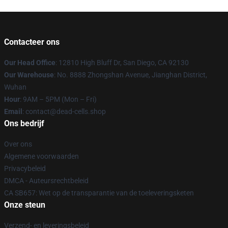
Contacteer ons
Our Head Office
: 12810 High Bluff Dr, San Diego, CA 92130
Our Warehouse
: No. 8888 Zhongshan Avenue, Jianghan District,
Wuhan
Hour
: 9AM – 5PM (Mon – Fri)
Email
: contact@dead-cells.shop
Ons bedrijf
Over ons
Algemene voorwaarden
Privacybeleid
DMCA - Auteursrechtbeleid
CA SB657: Wet op de transparantie van de toeleveringsketen
Onze steun
Verzend- en leveringsbeleid