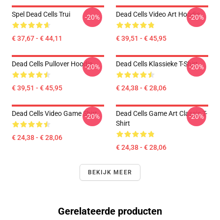
Spel Dead Cells Trui
Dead Cells Video Art Hoodie
-20%
-20%
€ 37,67 - € 44,11
€ 39,51 - € 45,95
Dead Cells Pullover Hoodie
Dead Cells Klassieke T-Shirt
-20%
-20%
€ 39,51 - € 45,95
€ 24,38 - € 28,06
Dead Cells Video Game Shirt
Dead Cells Game Art Classic T-
-20%
-20%
Shirt
€ 24,38 - € 28,06
€ 24,38 - € 28,06
BEKIJK MEER
Gerelateerde producten