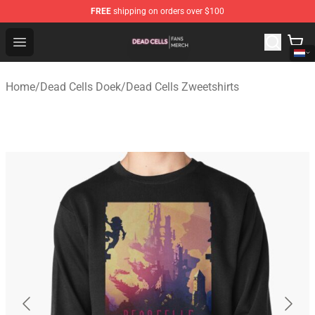
FREE
shipping on orders over $100
Dead Cells Shop - Official Dead Cells Merchandise Store
Open menu
Home
/
Dead Cells Doek
/
Dead Cells Zweetshirts