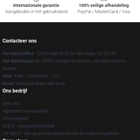
Internationale garantie
100% veilige afhandeling
Aangeboden in het gebruiksland
PayPal / MasterCard / Visa
Contacteer ons
Our Head Office
: 12810 High Bluff Dr, San Diego, CA 92130
Our Warehouse
: No. 8888 Zhongshan Avenue, Jianghan District,
Wuhan
Hour
: 9AM – 5PM (Mon – Fri)
Email
: contact@dead-cells.shop
Ons bedrijf
Over ons
Algemene voorwaarden
Privacybeleid
DMCA - Auteursrechtbeleid
CA SB657: Wet op de transparantie van de toeleveringsketen