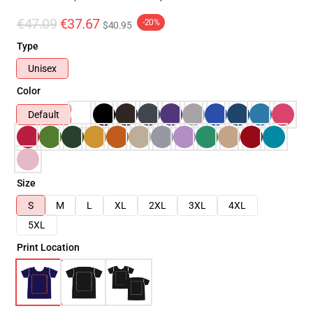
€47.09
€37.67
-20%
$40.95
Type
Unisex
Color
Default
Size
S
M
L
XL
2XL
3XL
4XL
5XL
Print Location