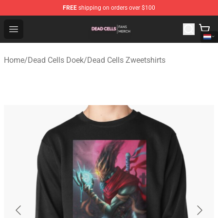
FREE
shipping on orders over $100
Dead Cells Shop - Official Dead Cells Merchandise Store
Open menu
Home
/
Dead Cells Doek
/
Dead Cells Zweetshirts