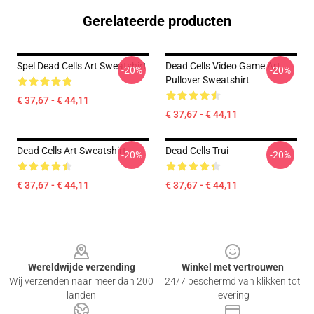
Gerelateerde producten
Spel Dead Cells Art Sweatshirt
Dead Cells Video Game Art
-20%
-20%
Pullover Sweatshirt
€ 37,67 - € 44,11
€ 37,67 - € 44,11
Dead Cells Art Sweatshirt
Dead Cells Trui
-20%
-20%
€ 37,67 - € 44,11
€ 37,67 - € 44,11
Footer
Wereldwijde verzending
Winkel met vertrouwen
Wij verzenden naar meer dan 200
24/7 beschermd van klikken tot
landen
levering