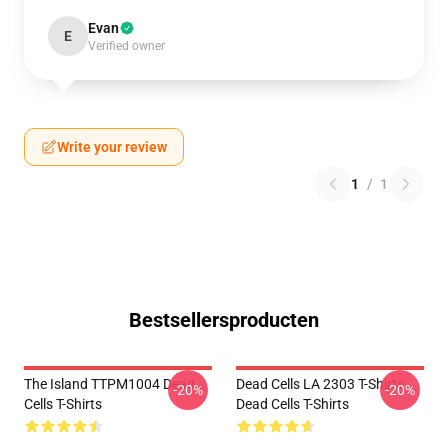
Evan
E
Verified owner
Write your review
1
/
1
Bestsellersproducten
The Island TTPM1004 Dead
Dead Cells LA 2303 T-Shirts
-20%
-20%
Cells T-Shirts
Dead Cells T-Shirts