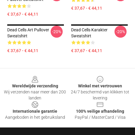
€ 37,67 - € 44,11
€ 37,67 - € 44,11
Dead Cells Art Pullover
Dead Cells Karakter
-20%
-20%
Sweatshirt
Sweatshirt
€ 37,67 - € 44,11
€ 37,67 - € 44,11
Footer
Wereldwijde verzending
Winkel met vertrouwen
Wij verzenden naar meer dan 200
24/7 beschermd van klikken tot
landen
levering
Internationale garantie
100% veilige afhandeling
Aangeboden in het gebruiksland
PayPal / MasterCard / Visa