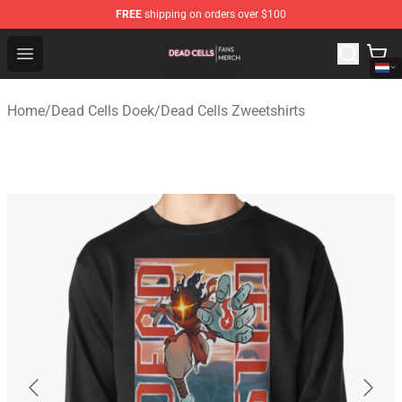
FREE
shipping on orders over $100
Dead Cells Shop - Official Dead Cells Merchandise Store
Open menu
Home
/
Dead Cells Doek
/
Dead Cells Zweetshirts