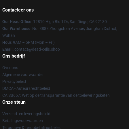
Contacteer ons
Our Head Office
: 12810 High Bluff Dr, San Diego, CA 92130
Our Warehouse
: No. 8888 Zhongshan Avenue, Jianghan District,
Wuhan
Hour
: 9AM – 5PM (Mon – Fri)
Email
: contact@dead-cells.shop
Ons bedrijf
Over ons
Algemene voorwaarden
Privacybeleid
DMCA - Auteursrechtbeleid
CA SB657: Wet op de transparantie van de toeleveringsketen
Onze steun
Verzend- en leveringsbeleid
Betalingsvoorwaarden
Teruggave & terugbetalingsbeleid