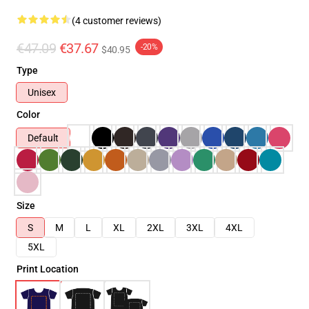
(4 customer reviews)
€47.09
€37.67
-20%
$40.95
Type
Unisex
Color
Default
Size
S
M
L
XL
2XL
3XL
4XL
5XL
Print Location