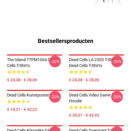
1
/
1
Bestsellersproducten
The Island TTPM1004 Dead
Dead Cells LA 2303 T-Shirts
-20%
-20%
Cells T-Shirts
Dead Cells T-Shirts
€ 24,38 - € 28,06
€ 24,38 - € 28,06
Dead Cells Kunstposter
Dead Cells Video Game
-20%
-20%
Hoodie
€ 18,21 - € 42,22
€ 39,51 - € 45,95
Dead Cells Klassieke T-Shirt
Dead Cells Oversized T-Shirt