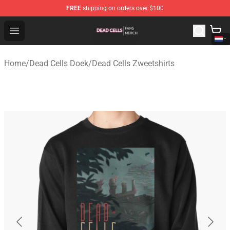
FREE
shipping on orders over $100
Dead Cells Shop - Official Dead Cells Merchandise Store
Open menu
Home
/
Dead Cells Doek
/
Dead Cells Zweetshirts