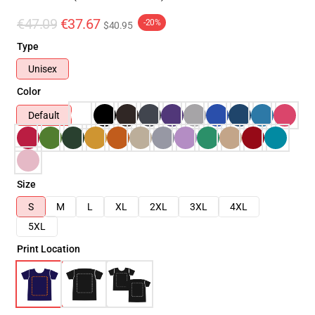
€47.09
€37.67
-20%
$40.95
Type
Unisex
Color
Default
Size
S
M
L
XL
2XL
3XL
4XL
5XL
Print Location