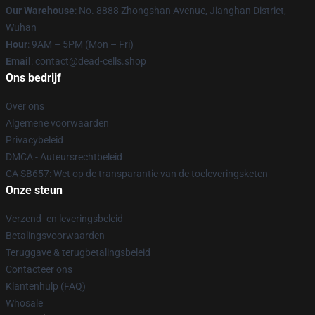
Our Warehouse
: No. 8888 Zhongshan Avenue, Jianghan District,
Wuhan
Hour
: 9AM – 5PM (Mon – Fri)
Email
: contact@dead-cells.shop
Ons bedrijf
Over ons
Algemene voorwaarden
Privacybeleid
DMCA - Auteursrechtbeleid
CA SB657: Wet op de transparantie van de toeleveringsketen
Onze steun
Verzend- en leveringsbeleid
Betalingsvoorwaarden
Teruggave & terugbetalingsbeleid
Contacteer ons
Klantenhulp (FAQ)
Whosale