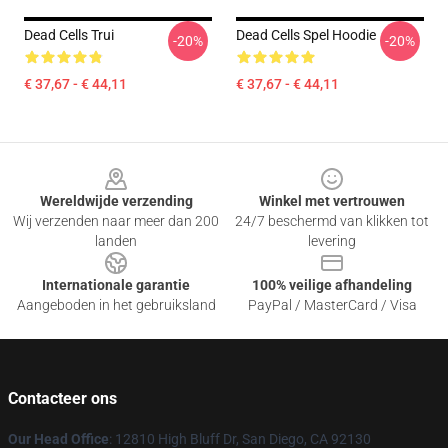
Dead Cells Trui
Dead Cells Spel Hoodie
-20%
-20%
€ 37,67 - € 44,11
€ 37,67 - € 44,11
Footer
Wereldwijde verzending
Winkel met vertrouwen
Wij verzenden naar meer dan 200
24/7 beschermd van klikken tot
landen
levering
Internationale garantie
100% veilige afhandeling
Aangeboden in het gebruiksland
PayPal / MasterCard / Visa
Contacteer ons
Our Head Office
: 12810 High Bluff Dr, San Diego, CA 92130