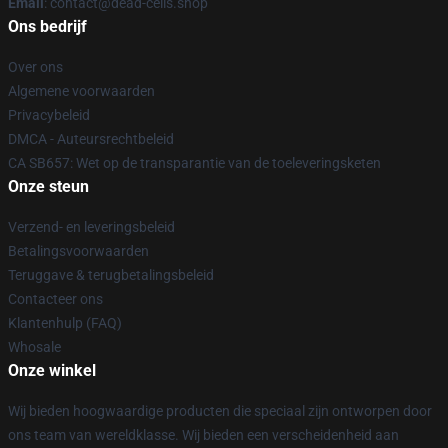
Email
: contact@dead-cells.shop
Ons bedrijf
Over ons
Algemene voorwaarden
Privacybeleid
DMCA - Auteursrechtbeleid
CA SB657: Wet op de transparantie van de toeleveringsketen
Onze steun
Verzend- en leveringsbeleid
Betalingsvoorwaarden
Teruggave & terugbetalingsbeleid
Contacteer ons
Klantenhulp (FAQ)
Whosale
Onze winkel
Wij bieden hoogwaardige producten die speciaal zijn ontworpen door
ons team van wereldklasse. Wij bieden een verscheidenheid aan