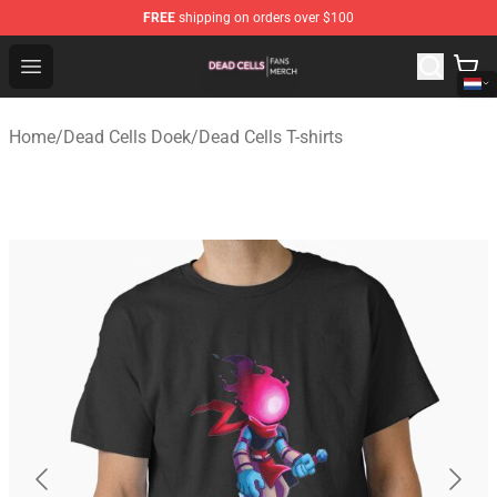
FREE
shipping on orders over $100
Dead Cells Shop - Official Dead Cells Merchandise Store
Open menu
Home
/
Dead Cells Doek
/
Dead Cells T-shirts