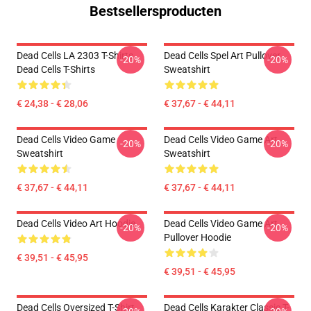
Bestsellersproducten
Dead Cells LA 2303 T-Shirts
Dead Cells Spel Art Pullover
-20%
-20%
Dead Cells T-Shirts
Sweatshirt
€ 24,38 - € 28,06
€ 37,67 - € 44,11
Dead Cells Video Game
Dead Cells Video Game Art
-20%
-20%
Sweatshirt
Sweatshirt
€ 37,67 - € 44,11
€ 37,67 - € 44,11
Dead Cells Video Art Hoodie
Dead Cells Video Game Art
-20%
-20%
Pullover Hoodie
€ 39,51 - € 45,95
€ 39,51 - € 45,95
Dead Cells Oversized T-Shirt
Dead Cells Karakter Classic T-