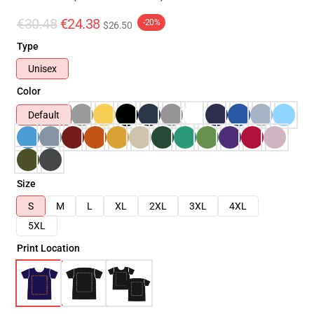
€30.48
€24.38
-20%
$26.50
Type
Unisex
Color
Default
Size
S
M
L
XL
2XL
3XL
4XL
5XL
Print Location