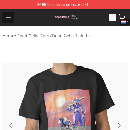
FREE
shipping on orders over $100
Dead Cells Shop - Official Dead Cells Merchandise Store
Open menu
Home
/
Dead Cells Doek
/
Dead Cells T-shirts