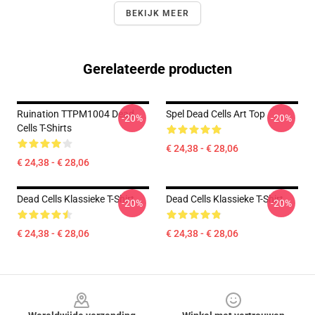
BEKIJK MEER
Gerelateerde producten
Ruination TTPM1004 Dead
Spel Dead Cells Art Top
-20%
-20%
Cells T-Shirts
€ 24,38 - € 28,06
€ 24,38 - € 28,06
Dead Cells Klassieke T-Shirt
Dead Cells Klassieke T-Shirt
-20%
-20%
€ 24,38 - € 28,06
€ 24,38 - € 28,06
Footer