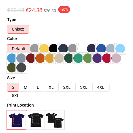
€30.48
€24.38
-20%
$26.50
Type
Unisex
Color
Default
Size
S
M
L
XL
2XL
3XL
4XL
5XL
Print Location