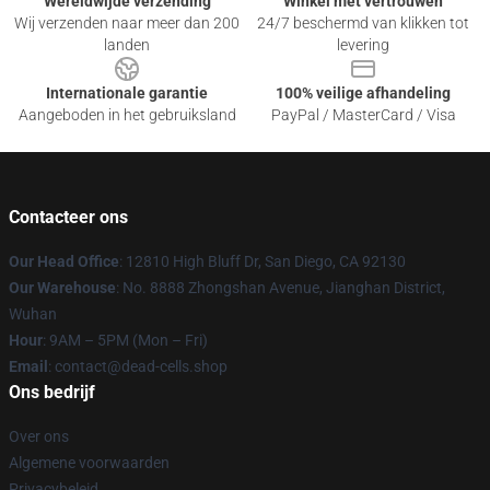
Wereldwijde verzending
Winkel met vertrouwen
Wij verzenden naar meer dan 200
24/7 beschermd van klikken tot
landen
levering
Internationale garantie
100% veilige afhandeling
Aangeboden in het gebruiksland
PayPal / MasterCard / Visa
Contacteer ons
Our Head Office
: 12810 High Bluff Dr, San Diego, CA 92130
Our Warehouse
: No. 8888 Zhongshan Avenue, Jianghan District,
Wuhan
Hour
: 9AM – 5PM (Mon – Fri)
Email
: contact@dead-cells.shop
Ons bedrijf
Over ons
Algemene voorwaarden
Privacybeleid