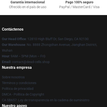
Garantía internacional
Pago 100% seguro
Ofrecido en el país de uso
PayPal / MasterCard / Visa
Contáctenos
Our Head Office
: 12810 High Bluff Dr, San Diego, CA 92130
Our Warehouse
: No. 8888 Zhongshan Avenue, Jianghan District,
Wuhan
Hour
: 9AM – 5PM (Mon – Fri)
Email
: contact@dead-cells.shop
Nuestra empresa
Sobre nosotros
Términos y condiciones
Política de privacidad
DMCA - Política de Copyright
CA SB657: Ley de transparencia en la cadena de suministro
Nuestro apoyo