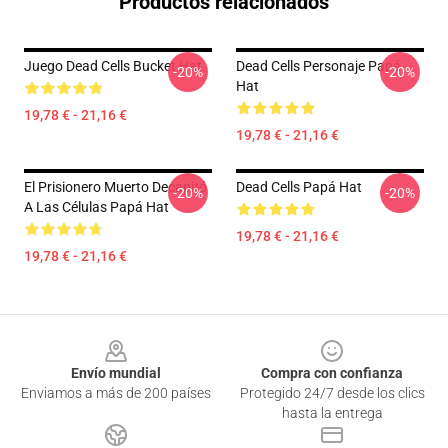
Productos relacionados
Juego Dead Cells Bucket Hat
Dead Cells Personaje Papá
-20%
-20%
Hat
19,78 € - 21,16 €
19,78 € - 21,16 €
El Prisionero Muerto Decapitó
Dead Cells Papá Hat
-20%
-20%
A Las Células Papá Hat
19,78 € - 21,16 €
19,78 € - 21,16 €
Footer
Envío mundial
Compra con confianza
Enviamos a más de 200 países
Protegido 24/7 desde los clics
hasta la entrega