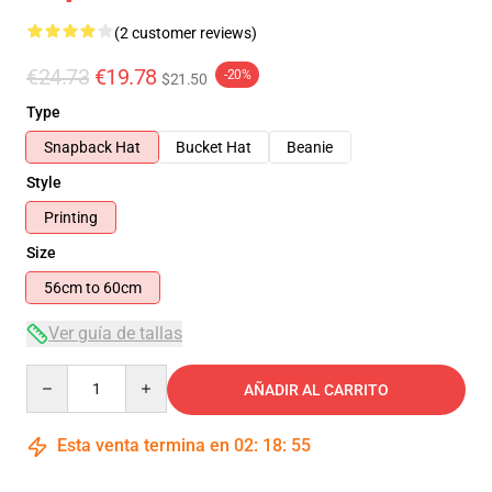
(2 customer reviews)
€24.73
€19.78
-20%
$21.50
Type
Snapback Hat
Bucket Hat
Beanie
Style
Printing
Size
56cm to 60cm
Ver guía de tallas
Quantity
AÑADIR AL CARRITO
Esta venta termina en
02
:
18
:
54