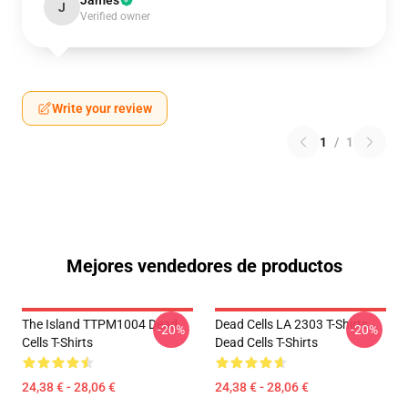
James
J
Verified owner
Write your review
1
/
1
Mejores vendedores de productos
The Island TTPM1004 Dead
Dead Cells LA 2303 T-Shirts
-20%
-20%
Cells T-Shirts
Dead Cells T-Shirts
24,38 € - 28,06 €
24,38 € - 28,06 €