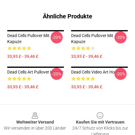
Ähnliche Produkte
Dead Cells Pullover Mit
Dead Cells Pullover Mit
-20%
-20%
Kapuze
Kapuze
33,93 £ - 39,46 £
33,93 £ - 39,46 £
Dead Cells Art Pullover Hoodie
Dead Cells Video Art Hoodie
-20%
-20%
33,93 £ - 39,46 £
33,93 £ - 39,46 £
Footer
Weltweiter Versand
Kaufen Sie mit Vertrauen
Wir versenden in über 200 Länder
24/7 Schutz von Klicks bis zur
Lieferung