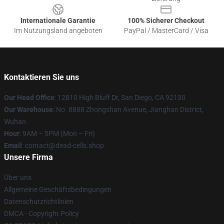
Internationale Garantie
100% Sicherer Checkout
Im Nutzungsland angeboten
PayPal / MasterCard / Visa
Kontaktieren Sie uns
Our Head Office
: 12810 High Bluff Dr, San Diego, CA 92130
Our Warehouse
: No. 8888 Zhongshan Avenue, Jianghan District,
Wuhan
Hour
: 9AM – 5PM (Mon – Fri)
Email
: contact@dead-cells.shop
Unsere Firma
Über uns
Allgemeine Geschäftsbedingungen
Datenschutzrichtlinien
DMCA - Copyright Policy