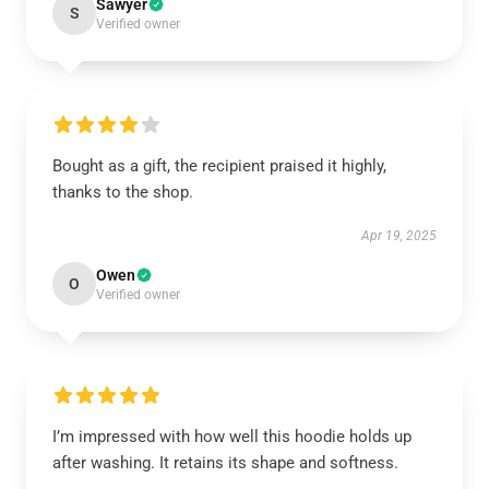
Sawyer
S
Verified owner
Bought as a gift, the recipient praised it highly,
thanks to the shop.
Apr 19, 2025
Owen
O
Verified owner
I’m impressed with how well this hoodie holds up
after washing. It retains its shape and softness.