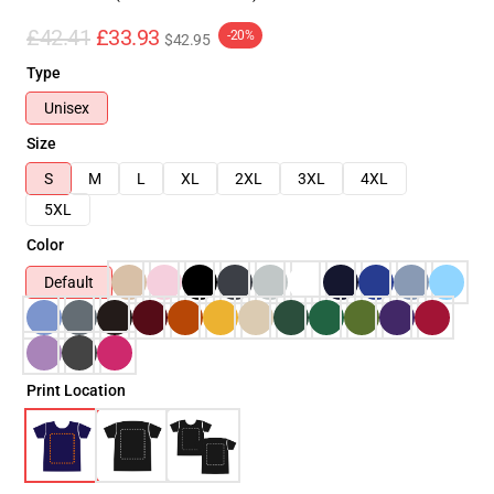
£42.41
£33.93
-20%
$42.95
Type
Unisex
Size
S
M
L
XL
2XL
3XL
4XL
5XL
Color
Default
Print Location