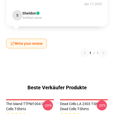
Apr 17, 2025
Sheldon
S
Verified owner
Write your review
1
/
1
Beste Verkäufer Produkte
The Island TTPM1004 Dead
Dead Cells LA 2303 T-Shirts
-20%
-20%
Cells T-Shirts
Dead Cells T-Shirts