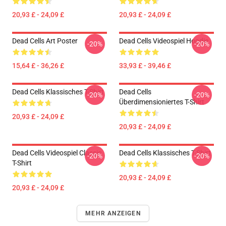
20,93 £ - 24,09 £
20,93 £ - 24,09 £
Dead Cells Art Poster
Dead Cells Videospiel Hoodie
-20%
-20%
15,64 £ - 36,26 £
33,93 £ - 39,46 £
Dead Cells Klassisches T-Shirt
Dead Cells
-20%
-20%
Überdimensioniertes T-Shirt
20,93 £ - 24,09 £
20,93 £ - 24,09 £
Dead Cells Videospiel Classic
Dead Cells Klassisches T-Shirt
-20%
-20%
T-Shirt
20,93 £ - 24,09 £
20,93 £ - 24,09 £
MEHR ANZEIGEN