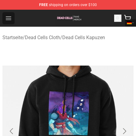
FREE
shipping on orders over $100
Dead Cells Shop - Official Dead Cells Merchandise Store
Open menu
Startseite
/
Dead Cells Cloth
/
Dead Cells Kapuzen