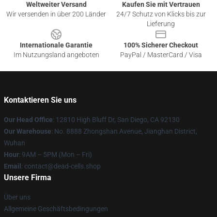
Weltweiter Versand
Kaufen Sie mit Vertrauen
Wir versenden in über 200 Länder
24/7 Schutz von Klicks bis zur
Lieferung
Internationale Garantie
100% Sicherer Checkout
Im Nutzungsland angeboten
PayPal / MasterCard / Visa
Kontaktieren Sie uns
Our Head Office
: 12810 High Bluff Dr, San Diego, CA 92130
Our Warehouse
: No. 8888 Zhongshan Avenue, Jianghan District,
Wuhan
Hour
: 9AM – 5PM (Mon – Fri)
Email
: contact@dead-cells.shop
Unsere Firma
Über uns
Allgemeine Geschäftsbedingungen