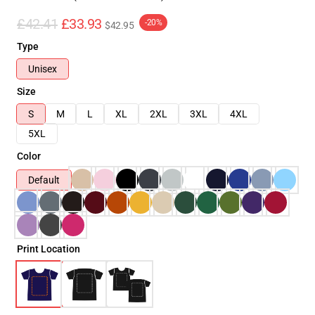
£42.41
£33.93
-20%
$42.95
Type
Unisex
Size
S
M
L
XL
2XL
3XL
4XL
5XL
Color
Default
Print Location