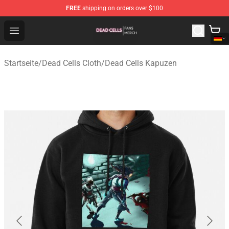
FREE
shipping on orders over $100
Dead Cells Shop - Official Dead Cells Merchandise Store
Open menu
Startseite
/
Dead Cells Cloth
/
Dead Cells Kapuzen