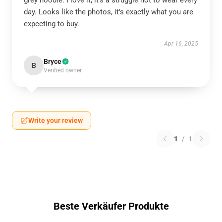
grey hoodie. I love it, it's a struggle not to wear every
day. Looks like the photos, it's exactly what you are
expecting to buy.
Apr 16, 2025
Bryce
B
Verified owner
Write your review
1
/
1
Beste Verkäufer Produkte