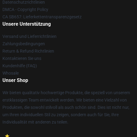
Datenschutzrichtlinien
DMCA - Copyright Policy
CA SB657: Lieferkettentransparenzgesetz
Unsere Unterstützung
Versand und Lieferrichtlinien
Zahlungsbedingungen
Return & Refund Richtlinien
Kontaktieren Sie uns
Kundenhilfe (FAQ)
Whosale
Unser Shop
Wir bieten qualitativ hochwertige Produkte, die speziell von unserem
erstklassigen Team entwickelt werden. Wir bieten eine Vielzahl von
Produkten, die sowohl stilvoll als auch schön sind. Dies ist nicht nur,
um Ihren individuellen Stil zu zeigen, sondern auch für Sie, Ihre
Individualität mit anderen zu teilen.