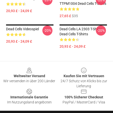
-20%
-20%
TTPM1004 Dead Cells T-Shirts
20,93 £ - 24,09 £
27,65 £
$35
Dead Cells Videospiel
Dead Cells LA 2303 T-Shirts
-20%
-20%
Dead Cells T-Shirts
20,93 £ - 24,09 £
20,93 £ - 24,09 £
Footer
Weltweiter Versand
Kaufen Sie mit Vertrauen
Wir versenden in über 200 Länder
24/7 Schutz von Klicks bis zur
Lieferung
Internationale Garantie
100% Sicherer Checkout
Im Nutzungsland angeboten
PayPal / MasterCard / Visa