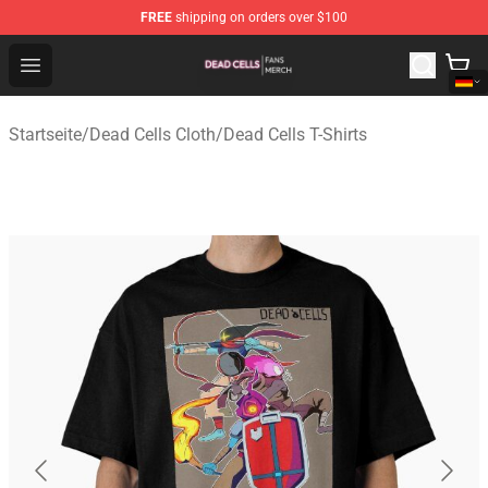
FREE
shipping on orders over $100
Dead Cells Shop - Official Dead Cells Merchandise Store
Open menu
Startseite
/
Dead Cells Cloth
/
Dead Cells T-Shirts