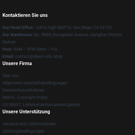
Kontaktieren Sie uns
Our Head Office
: 12810 High Bluff Dr, San Diego, CA 92130
Our Warehouse
: No. 8888 Zhongshan Avenue, Jianghan District,
Wuhan
Hour
: 9AM – 5PM (Mon – Fri)
Email
: contact@dead-cells.shop
Unsere Firma
Über uns
Allgemeine Geschäftsbedingungen
Datenschutzrichtlinien
DMCA - Copyright Policy
CA SB657: Lieferkettentransparenzgesetz
Unsere Unterstützung
Versand und Lieferrichtlinien
Zahlungsbedingungen