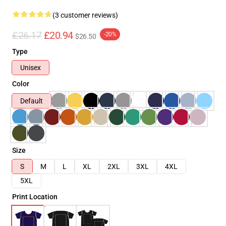
(3 customer reviews)
£26.17
£20.94
-20%
$26.50
Type
Unisex
Color
Default
Size
S
M
L
XL
2XL
3XL
4XL
5XL
Print Location