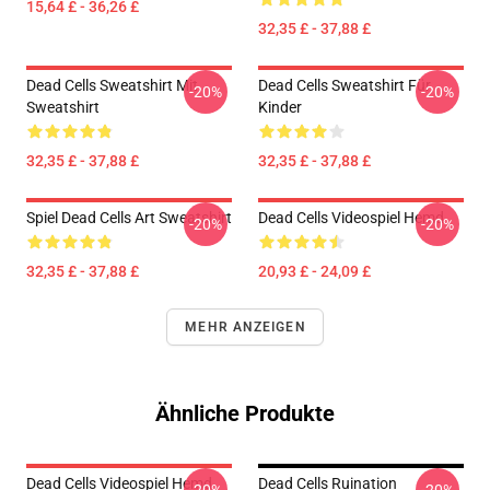
15,64 £ - 36,26 £
32,35 £ - 37,88 £
Dead Cells Sweatshirt Mit
Dead Cells Sweatshirt Für
-20%
-20%
Sweatshirt
Kinder
32,35 £ - 37,88 £
32,35 £ - 37,88 £
Spiel Dead Cells Art Sweatshirt
Dead Cells Videospiel Hemd
-20%
-20%
32,35 £ - 37,88 £
20,93 £ - 24,09 £
MEHR ANZEIGEN
Ähnliche Produkte
Dead Cells Videospiel Hemd
Dead Cells Ruination