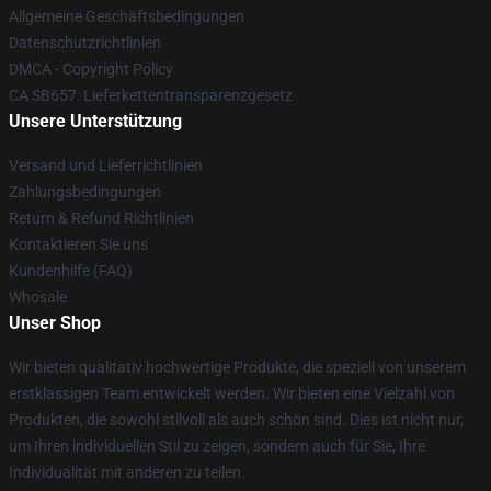
Allgemeine Geschäftsbedingungen
Datenschutzrichtlinien
DMCA - Copyright Policy
CA SB657: Lieferkettentransparenzgesetz
Unsere Unterstützung
Versand und Lieferrichtlinien
Zahlungsbedingungen
Return & Refund Richtlinien
Kontaktieren Sie uns
Kundenhilfe (FAQ)
Whosale
Unser Shop
Wir bieten qualitativ hochwertige Produkte, die speziell von unserem
erstklassigen Team entwickelt werden. Wir bieten eine Vielzahl von
Produkten, die sowohl stilvoll als auch schön sind. Dies ist nicht nur,
um Ihren individuellen Stil zu zeigen, sondern auch für Sie, Ihre
Individualität mit anderen zu teilen.