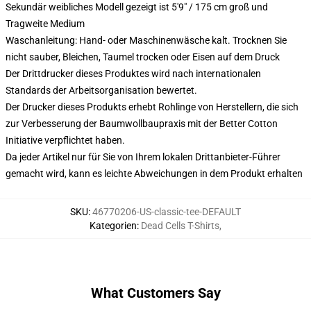
Sekundär weibliches Modell gezeigt ist 5'9" / 175 cm groß und
Tragweite Medium
Waschanleitung: Hand- oder Maschinenwäsche kalt. Trocknen Sie
nicht sauber, Bleichen, Taumel trocken oder Eisen auf dem Druck
Der Drittdrucker dieses Produktes wird nach internationalen
Standards der Arbeitsorganisation bewertet.
Der Drucker dieses Produkts erhebt Rohlinge von Herstellern, die sich
zur Verbesserung der Baumwollbaupraxis mit der Better Cotton
Initiative verpflichtet haben.
Da jeder Artikel nur für Sie von Ihrem lokalen Drittanbieter-Führer
gemacht wird, kann es leichte Abweichungen in dem Produkt erhalten
SKU
:
46770206-US-classic-tee-DEFAULT
Kategorien
:
Dead Cells T-Shirts
,
What Customers Say