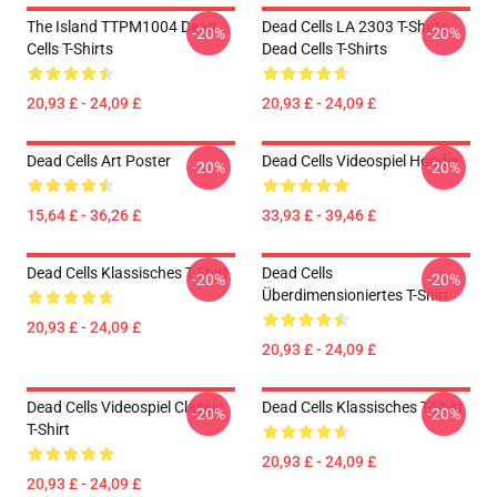
The Island TTPM1004 Dead
Dead Cells LA 2303 T-Shirts
-20%
-20%
Cells T-Shirts
Dead Cells T-Shirts
20,93 £ - 24,09 £
20,93 £ - 24,09 £
Dead Cells Art Poster
Dead Cells Videospiel Hoodie
-20%
-20%
15,64 £ - 36,26 £
33,93 £ - 39,46 £
Dead Cells Klassisches T-Shirt
Dead Cells
-20%
-20%
Überdimensioniertes T-Shirt
20,93 £ - 24,09 £
20,93 £ - 24,09 £
Dead Cells Videospiel Classic
Dead Cells Klassisches T-Shirt
-20%
-20%
T-Shirt
20,93 £ - 24,09 £
20,93 £ - 24,09 £