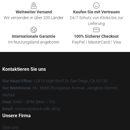
Weltweiter Versand
Kaufen Sie mit Vertrauen
Wir versenden in über 200 Länder
24/7 Schutz von Klicks bis zur
Lieferung
Internationale Garantie
100% Sicherer Checkout
Im Nutzungsland angeboten
PayPal / MasterCard / Visa
Kontaktieren Sie uns
Our Head Office
: 12810 High Bluff Dr, San Diego, CA 92130
Our Warehouse
: No. 8888 Zhongshan Avenue, Jianghan District,
Wuhan
Hour
: 9AM – 5PM (Mon – Fri)
Email
: contact@dead-cells.shop
Unsere Firma
Über uns