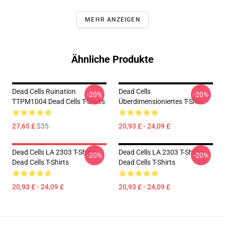
MEHR ANZEIGEN
Ähnliche Produkte
Dead Cells Ruination
Dead Cells
-20%
-20%
TTPM1004 Dead Cells T-Shirts
Überdimensioniertes T-Shirt
27,65 £
$35
20,93 £ - 24,09 £
Dead Cells LA 2303 T-Shirts
Dead Cells LA 2303 T-Shirts
-20%
-20%
Dead Cells T-Shirts
Dead Cells T-Shirts
20,93 £ - 24,09 £
20,93 £ - 24,09 £
Footer