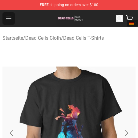
FREE
shipping on orders over $100
Dead Cells Shop - Official Dead Cells Merchandise Store
Open menu
Startseite
/
Dead Cells Cloth
/
Dead Cells T-Shirts