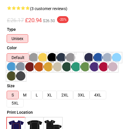
(3 customer reviews)
£26.17
£20.94
-20%
$26.50
Type
Unisex
Color
Default
Size
S
M
L
XL
2XL
3XL
4XL
5XL
Print Location