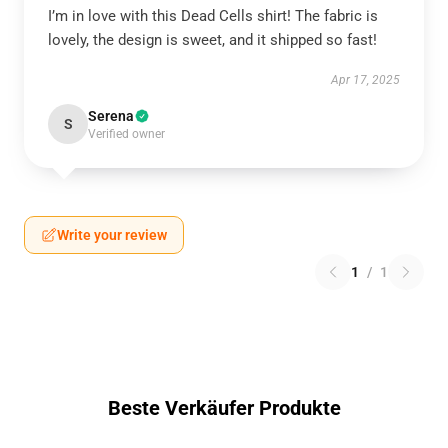
I’m in love with this Dead Cells shirt! The fabric is
lovely, the design is sweet, and it shipped so fast!
Apr 17, 2025
Serena
S
Verified owner
Write your review
1
/
1
Beste Verkäufer Produkte