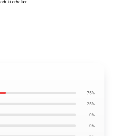
rodukt erhalten
75%
25%
0%
0%