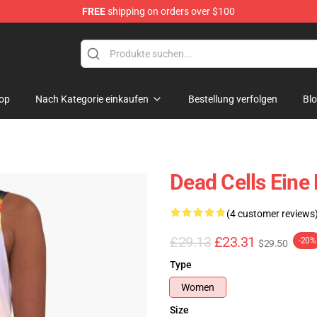
FREE
shipping on orders over $100
re
op
Nach Kategorie einkaufen
Bestellung verfolgen
Bl
Dead Cells Eine 
(4 customer reviews
£29.13
£23.31
-20%
$29.50
Type
Women
Size