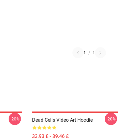
1
/
1
-20%
-20%
Dead Cells Video Art Hoodie
33,93 £ - 39,46 £