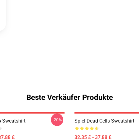
Beste Verkäufer Produkte
-20%
s Sweatshirt
Spiel Dead Cells Sweatshirt
37,88 £
32,35 £ - 37,88 £