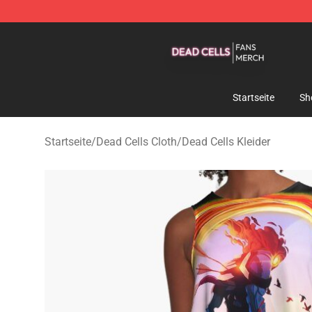
Dead Cells Shop - Official Dead Cells Merchandise Sto
Startseite
Sh
Startseite
/
Dead Cells Cloth
/
Dead Cells Kleider