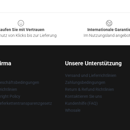
aufen Sie mit Vertrauen
Internationale Garanti
utz von Klicks bis zur Lieferung
Im Nutzungsland angebo
irma
Unsere Unterstützung
Versand und Lieferrichtlinien
Geschäftsbedingungen
Zahlungsbedingungen
ichtlinien
Return & Refund Richtlinien
ight Policy
Kontaktieren Sie uns
eferkettentransparenzgesetz
Kundenhilfe (FAQ)
Whosale