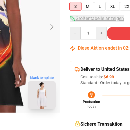
S
M
L
XL
2X
Größentabelle anzeigen
Quantity
Diese Aktion endet in
02
Deliver to United States
Cost to ship:
$6.99
blank template
Standard - Order today to g
Production
Today
Sichere Transaktion