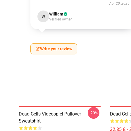
Apr 20, 2025
William
W
Verified owner
Write your review
-20%
Dead Cells Videospiel Pullover
Dead Cell
Sweatshirt
32,35 £ - 