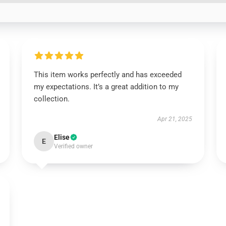
This item works perfectly and has exceeded
my expectations. It’s a great addition to my
collection.
Apr 21, 2025
Elise
E
Verified owner