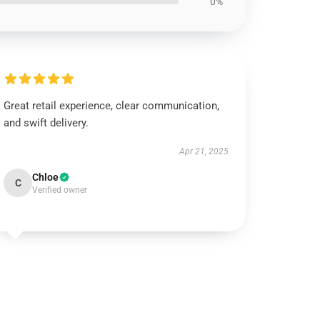
0%
Great retail experience, clear communication,
and swift delivery.
Apr 21, 2025
Chloe
C
Verified owner