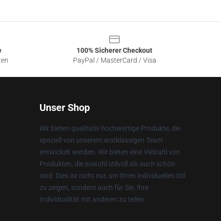
e
100% Sicherer Checkout
ten
PayPal / MasterCard / Visa
Unser Shop
Wir bieten qualitativ hochwertige Produkte, die
speziell von unserem erstklassigen Team
entwickelt werden. Wir bieten eine Vielzahl von
Produkten, die sowohl stilvoll als auch schön
sind. Dies ist nicht nur, um Ihren individuellen Stil
zu zeigen, sondern auch für Sie, Ihre
Individualität mit anderen zu teilen.