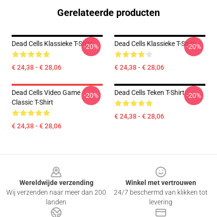
Gerelateerde producten
Dead Cells Klassieke T-Shirt
Dead Cells Klassieke T-Shirt
-20%
-20%
€ 24,38 - € 28,06
€ 24,38 - € 28,06
Dead Cells Video Game
Dead Cells Teken T-Shirt
-20%
-20%
Classic T-Shirt
€ 24,38 - € 28,06
€ 24,38 - € 28,06
Footer
Wereldwijde verzending
Winkel met vertrouwen
Wij verzenden naar meer dan 200
24/7 beschermd van klikken tot
landen
levering