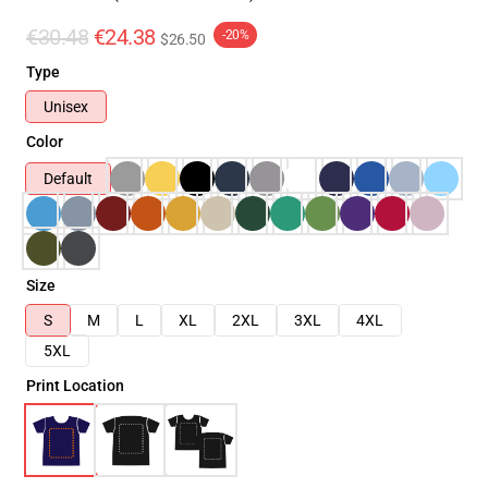
€30.48
€24.38
-20%
$26.50
Type
Unisex
Color
Default
Size
S
M
L
XL
2XL
3XL
4XL
5XL
Print Location