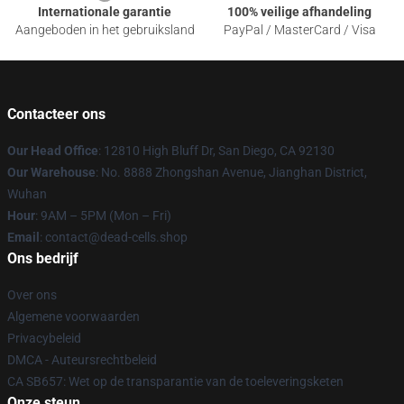
Internationale garantie
100% veilige afhandeling
Aangeboden in het gebruiksland
PayPal / MasterCard / Visa
Contacteer ons
Our Head Office
: 12810 High Bluff Dr, San Diego, CA 92130
Our Warehouse
: No. 8888 Zhongshan Avenue, Jianghan District,
Wuhan
Hour
: 9AM – 5PM (Mon – Fri)
Email
: contact@dead-cells.shop
Ons bedrijf
Over ons
Algemene voorwaarden
Privacybeleid
DMCA - Auteursrechtbeleid
CA SB657: Wet op de transparantie van de toeleveringsketen
Onze steun