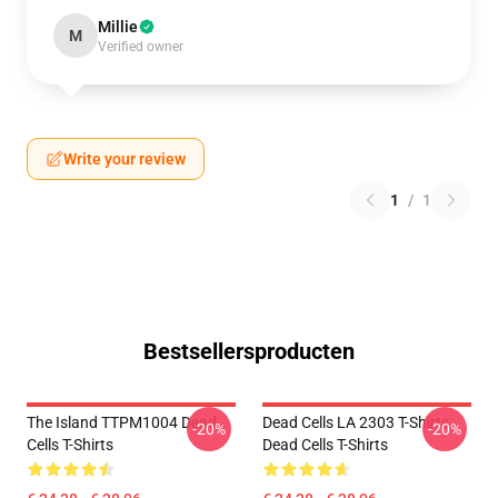
Millie
M
Verified owner
Write your review
1
/
1
Bestsellersproducten
The Island TTPM1004 Dead
Dead Cells LA 2303 T-Shirts
-20%
-20%
Cells T-Shirts
Dead Cells T-Shirts