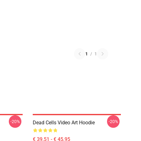
1
/
1
-20%
-20%
Dead Cells Video Art Hoodie
€ 39,51 - € 45,95