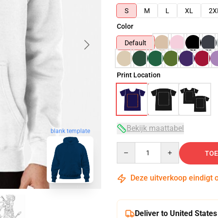
S
M
L
XL
2X
Color
Default
Print Location
Bekijk maattabel
blank template
Quantity
TOE
Deze uitverkoop eindigt 
Deliver to United States