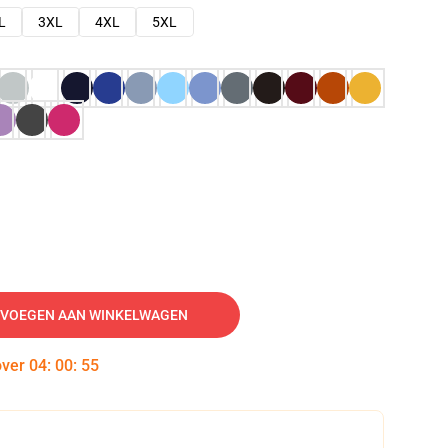
L
3XL
4XL
5XL
VOEGEN AAN WINKELWAGEN
over
04
:
00
:
54