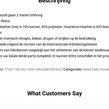
Beschrijving
ersized gaan 2 maten omhoog
 fleece
 Heather Grey is 70% katoen, 30% polyester. Houtskool Heather is 60% kat
en
 chemisch reinigen, bleken, drogen of strijken op de bedrukking
eeld volgens de normen van de Internationale Arbeidsorganisatie
ers van fabrikanten toegewijd aan het verbeteren van de katoen landbouw 
r uw lokale derde-partij completer, Er kunnen lichte verschillen in het p
KU
:
77261149-US-t-shirt-mhoodie-DEFAULT
Categorieën
:
Dead Cells Hoodi
What Customers Say