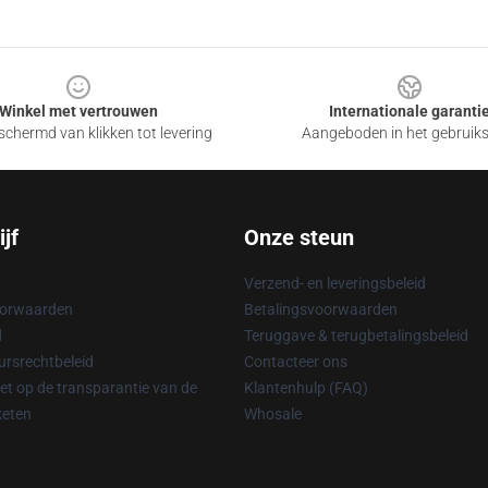
Winkel met vertrouwen
Internationale garanti
chermd van klikken tot levering
Aangeboden in het gebruik
jf
Onze steun
Verzend- en leveringsbeleid
oorwaarden
Betalingsvoorwaarden
d
Teruggave & terugbetalingsbeleid
rsrechtbeleid
Contacteer ons
t op de transparantie van de
Klantenhulp (FAQ)
keten
Whosale