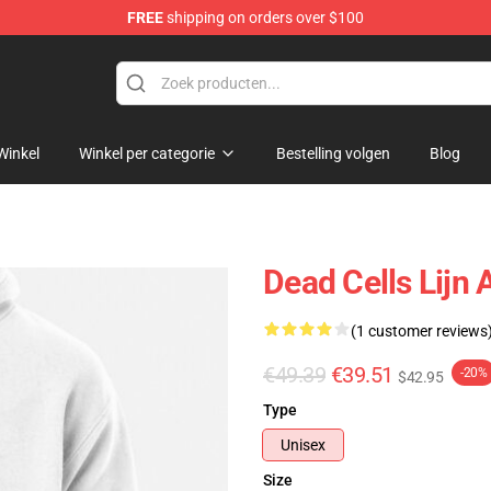
FREE
shipping on orders over $100
re
Winkel
Winkel per categorie
Bestelling volgen
Blog
Dead Cells Lijn 
(1 customer reviews
€49.39
€39.51
-20%
$42.95
Type
Unisex
Size