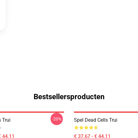
Bestsellersproducten
-20%
 Trui
Spel Dead Cells Trui
€ 44,11
€ 37,67 - € 44,11