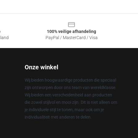
e
100% veilige afhandeling
sland
PayPal / MasterCard / Visa
Onze winkel
Wij bieden hoogwaardige producten die speciaal
zijn ontworpen door ons team van wereldklasse.
Wij bieden een verscheidenheid aan producten
die zowel stijlvol en mooi zijn. Dit is niet alleen om
je individuele stijl te tonen, maar ook om je
individualiteit met anderen te delen.