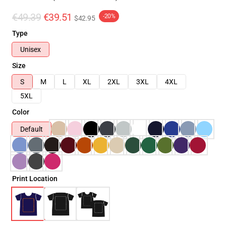
€49.39
€39.51
-20%
$42.95
Type
Unisex
Size
S
M
L
XL
2XL
3XL
4XL
5XL
Color
Default
Print Location