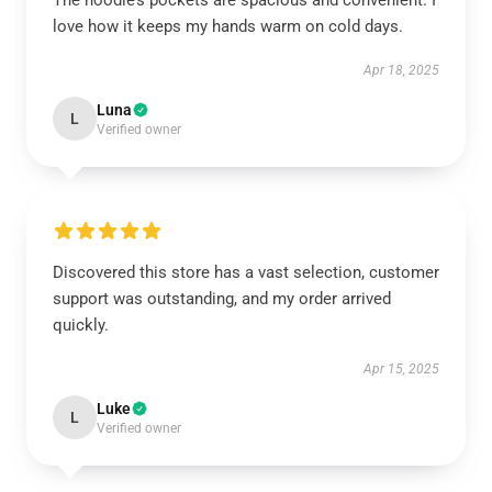
The hoodie’s pockets are spacious and convenient. I
love how it keeps my hands warm on cold days.
Apr 18, 2025
Luna
L
Verified owner
Discovered this store has a vast selection, customer
support was outstanding, and my order arrived
quickly.
Apr 15, 2025
Luke
L
Verified owner