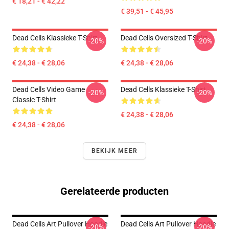
€ 18,21 - € 42,22
€ 39,51 - € 45,95
Dead Cells Klassieke T-Shirt
Dead Cells Oversized T-Shirt
-20%
-20%
€ 24,38 - € 28,06
€ 24,38 - € 28,06
Dead Cells Video Game
Dead Cells Klassieke T-Shirt
-20%
-20%
Classic T-Shirt
€ 24,38 - € 28,06
€ 24,38 - € 28,06
BEKIJK MEER
Gerelateerde producten
Dead Cells Art Pullover Hoodie
Dead Cells Art Pullover Hoodie
-20%
-20%