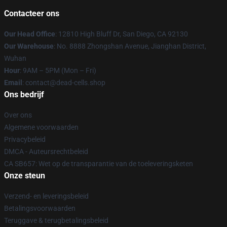
Contacteer ons
Our Head Office
: 12810 High Bluff Dr, San Diego, CA 92130
Our Warehouse
: No. 8888 Zhongshan Avenue, Jianghan District,
Wuhan
Hour
: 9AM – 5PM (Mon – Fri)
Email
: contact@dead-cells.shop
Ons bedrijf
Over ons
Algemene voorwaarden
Privacybeleid
DMCA - Auteursrechtbeleid
CA SB657: Wet op de transparantie van de toeleveringsketen
Onze steun
Verzend- en leveringsbeleid
Betalingsvoorwaarden
Teruggave & terugbetalingsbeleid