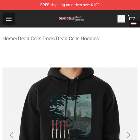
FREE
shipping on orders over $100
Dead Cells Shop - Official Dead Cells Merchandise Store
Open menu
Home
/
Dead Cells Doek
/
Dead Cells Hoodies