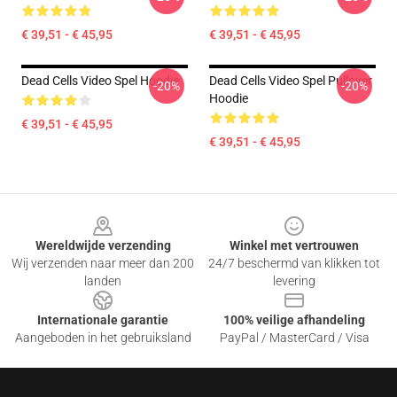
€ 39,51 - € 45,95
€ 39,51 - € 45,95
Dead Cells Video Spel Hoodie
Dead Cells Video Spel Pullover
-20%
-20%
Hoodie
€ 39,51 - € 45,95
€ 39,51 - € 45,95
Footer
Wereldwijde verzending
Winkel met vertrouwen
Wij verzenden naar meer dan 200
24/7 beschermd van klikken tot
landen
levering
Internationale garantie
100% veilige afhandeling
Aangeboden in het gebruiksland
PayPal / MasterCard / Visa